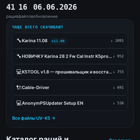
41
16
06.06.2026
раций
файлов
обновление
ЧАЩЕ ВСЕГО СКАЧИВАЮТ
🔧
Karina 11.08
↓ 1091
v11.08
🔧
НОВИЧКУ Karina 28 2 Fw Cal Instr K5prog PSCPS Rolling
↓ 952
💻
K5TOOL v1.8 — прошивальщик и восстановление UV-K5
↓ 755
🔌
Cable-Driver
↓ 691
💻
AnonymPSUpdater Setup EN
↓ 536
Все файлы UV-K5 →
Каталог раций и