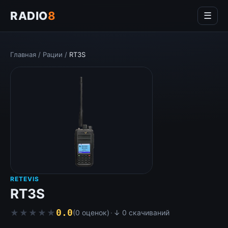
RADIO
8
☰
Главная
/
Рации
/
RT3S
RETEVIS
RT3S
0.0
★★★★★
★★★★★
(0 оценок)
·
↓ 0 скачиваний