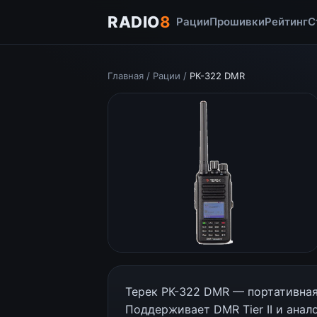
RADIO
8
Рации
Прошивки
Рейтинг
С
Главная
/
Рации
/
РК-322 DMR
Терек РК-322 DMR — портативная
Поддерживает DMR Tier II и анал