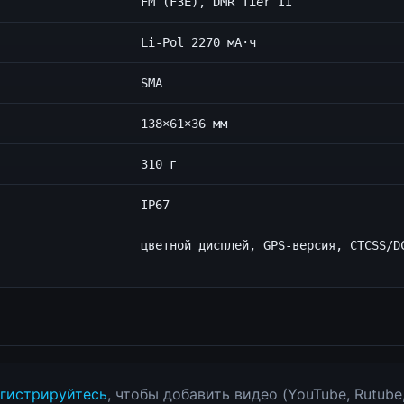
FM (F3E), DMR Tier II
Li-Pol 2270 мА·ч
SMA
138×61×36 мм
310 г
IP67
цветной дисплей, GPS-версия, CTCSS/D
гистрируйтесь
, чтобы добавить видео (YouTube, Rutube,