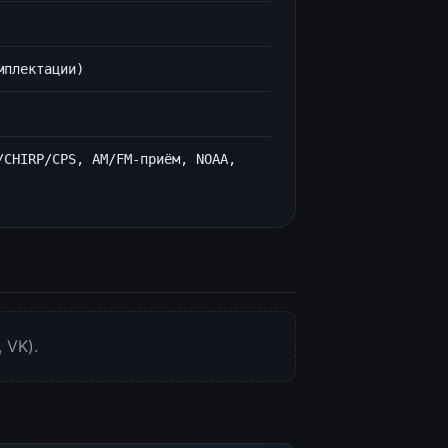
мплектации)
/CHIRP/CPS, AM/FM-приём, NOAA,
 VK).