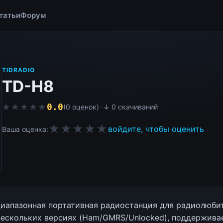
татьи
Форум
TIDRADIO
TD-H8
0.0
★★★★★
★★★★★
(0 оценок)
·
↓ 0 скачиваний
★★★★★
войдите, чтобы оценить
Ваша оценка:
иапазонная портативная радиостанция для радиолюбит
нескольких версиях (Ham/GMRS/Unlocked), поддержива