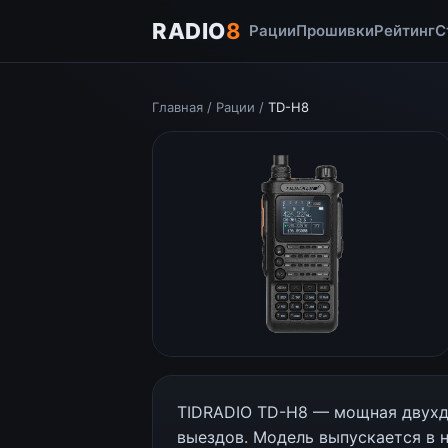
RADIO
8
Рации
Прошивки
Рейтинг
С
Главная
/
Рации
/
TD-H8
TIDRADIO TD-H8 — мощная двухд
выездов. Модель выпускается в 