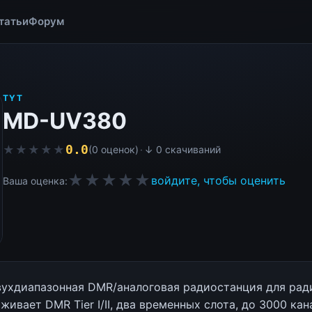
татьи
Форум
TYT
MD-UV380
0.0
★★★★★
★★★★★
(0 оценок)
·
↓ 0 скачиваний
★★★★★
войдите, чтобы оценить
Ваша оценка:
ухдиапазонная DMR/аналоговая радиостанция для рад
ивает DMR Tier I/II, два временных слота, до 3000 кан