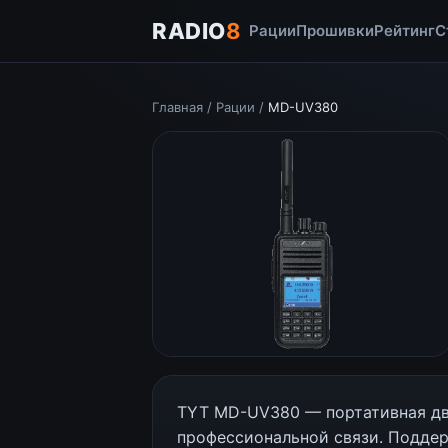
RADIO
8
Рации
Прошивки
Рейтинг
С
Главная
/
Рации
/
MD-UV380
TYT MD-UV380 — портативная дв
профессиональной связи. Поддерж