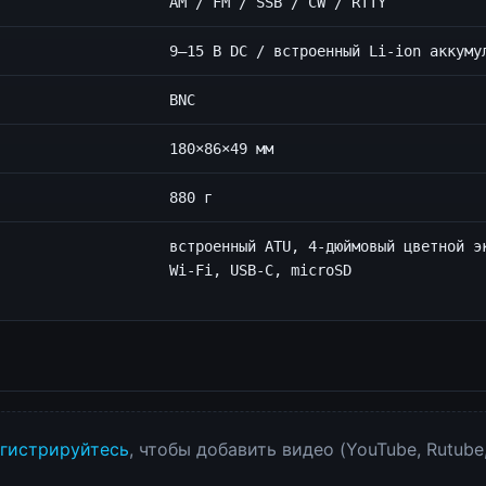
AM / FM / SSB / CW / RTTY
9–15 В DC / встроенный Li-ion аккуму
BNC
180×86×49 мм
880 г
встроенный ATU, 4-дюймовый цветной э
Wi‑Fi, USB-C, microSD
гистрируйтесь
, чтобы добавить видео (YouTube, Rutube,