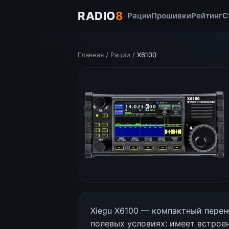
RADIO
8
Рации
Прошивки
Рейтинг
С
Главная
/
Рации
/
X6100
Xiegu X6100 — компактный перен
полевых условиях: имеет встрое