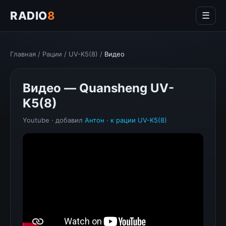
RADIO
8
☰
Главная
/
Рации
/
UV-K5(8)
/
Видео
Видео — Quansheng UV-
K5(8)
Youtube · добавил
Антон
·
к рации UV-K5(8)